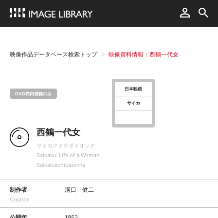
映像作品データベース検索トップ
映像資料情報：西鶴一代女
日本映画
DVD館内視聴のみ
サイカ
西鶴一代女
サイカクイチダイオンナ
Saikaku: Life of a Woman
Saikakuichidaionna
制作者
溝口 健二
Creator
公開年
1952