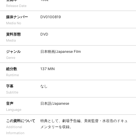
Release Date
媒体ナンバー
DV0100819
Media No
資料形態
DVD
Media
ジャンル
日本映画/Japanese Film
Genre
総分数
137 MIN
Runtime
字幕
なし
Subtitle
音声
日本語/Japanese
Language
この資料について
特典として、劇場予告編、美術監督・水谷浩のドキュ
メンタリーを収録。
Additional
Information