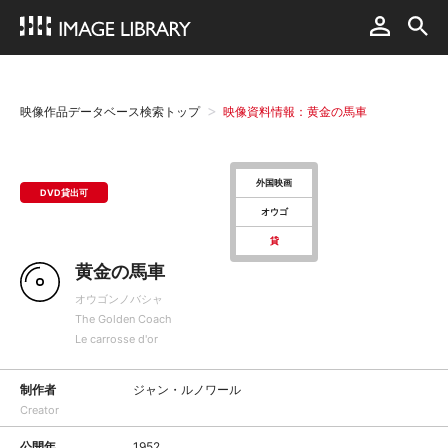
映像作品データベース検索トップ
映像資料情報：黄金の馬車
外国映画
DVD貸出可
オウゴ
貸
黄金の馬車
オウゴンノバシャ
The Golden Coach
Le carrosse d'or
制作者
ジャン・ルノワール
Creator
公開年
1952