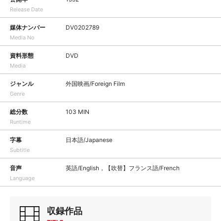
Release Date
媒体ナンバー
DV0202789
Media No
資料形態
DVD
Media
ジャンル
外国映画/Foreign Film
Genre
総分数
103 MIN
Runtime
字幕
日本語/Japanese
Subtitle
音声
英語/English，【吹替】フランス語/French
Language
収録作品