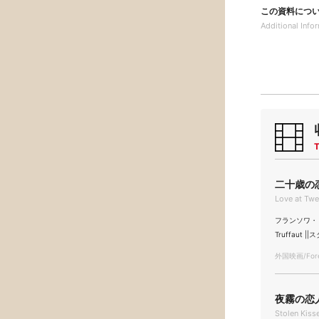
この資料につ
Additional
Info
T
二十歳の恋
Love at Twe
フランソワ・トリュ
Truffaut 
外国映画/Forei
夜霧の恋人
Stolen Kiss