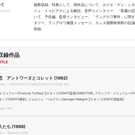
いて
複数収録。特典として、両作品について、カイエ・デュ・シネ
ジュ・トゥビアナによる解説、音声コメンタリー、「夜霧の恋
rmation
いて、予告編、監督インタビュー、「ラングロワ事件」に関す
タリー、ラングロワ擁護メッセージ、カンヌ国際映画祭の抗議
収録。
収録作品
ITLE
 アントワーヌとコレット (1962)
nty ／ Antoine et Colette/L'amour à vingt ans
フォー/Francois Truffaut ||スタッフ/STAFF[監督/DIRECTOR], フランソワ・トリュフォー/Fra
||スタッフ/STAFF[脚本], ジョルジュ・ペルグラン/Georges Pellegrin ||スタッフ/STAFF[助監督]
gn Film
たち (1968)
es ／ Baisers volés