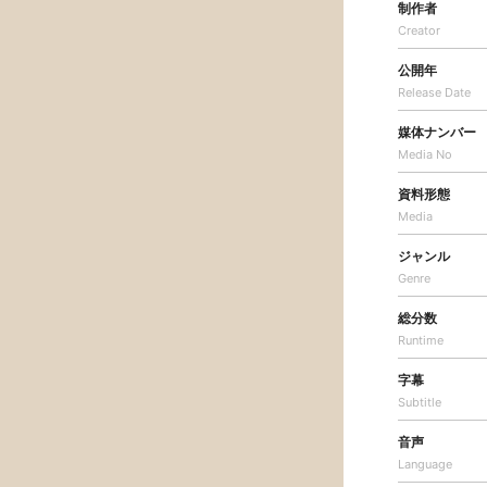
制作者
Creator
公開年
Release Date
媒体ナンバー
Media No
資料形態
Media
ジャンル
Genre
総分数
Runtime
字幕
Subtitle
音声
Language