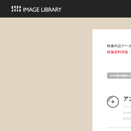
映像作品デー
映像資料情報
DVD館内視聴の
ア
アン
Love 
Antoi