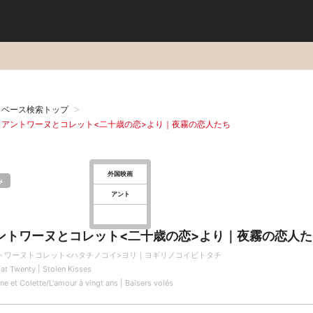
タベース検索トップ
：アントワーヌとコレット<二十歳の恋>より｜夜霧の恋人たち
外国映画
み
アント
ントワーヌとコレット<二十歳の恋>より｜夜霧の恋人た
トワーヌトコレット<ハタチノコイ>ヨリ｜ヨギリノコイビトタチ
at Twenty | Stolen Kisses
ne et Colette/L'amour à vingt ans | Baisers volés