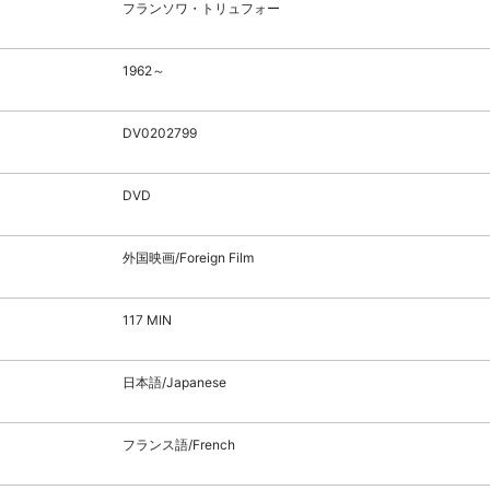
フランソワ・トリュフォー
1962～
DV0202799
DVD
外国映画/Foreign Film
117 MIN
日本語/Japanese
フランス語/French