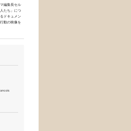
マ編集長セル
人たち」につ
るドキュメン
行動の映像を
ncois