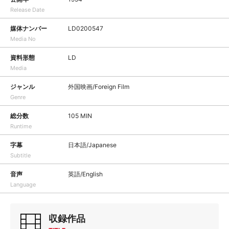
Release Date
媒体ナンバー
LD0200547
Media No
資料形態
LD
Media
ジャンル
外国映画/Foreign Film
Genre
総分数
105 MIN
Runtime
字幕
日本語/Japanese
Subtitle
音声
英語/English
Language
収録作品