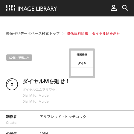
映像作品データベース検索トップ
映像資料情報：ダイヤルMを廻せ！
外国映画
LD館内視聴のみ
ダイヤ
ダイヤルMを廻せ！
ダイヤルエムヲマワセ！
Dial M for Murder
Dial M for Murder
制作者
アルフレッド・ヒッチコック
Creator
公開年
1954