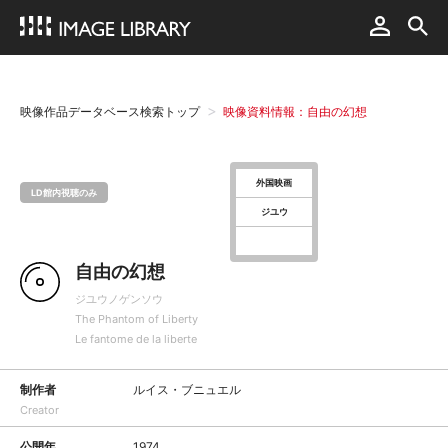
映像作品データベース検索トップ
映像資料情報：自由の幻想
外国映画
LD館内視聴のみ
ジユウ
自由の幻想
ジユウノゲンソウ
The Phantom of Liberty
Le fantome de la liberte
制作者
ルイス・ブニュエル
Creator
公開年
1974