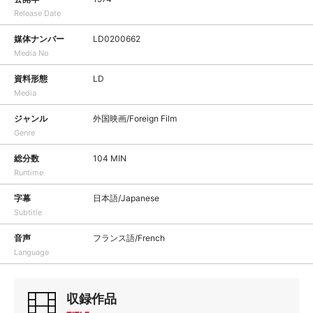
Release Date
媒体ナンバー
LD0200662
Media No
資料形態
LD
Media
ジャンル
外国映画/Foreign Film
Genre
総分数
104 MIN
Runtime
字幕
日本語/Japanese
Subtitle
音声
フランス語/French
Language
収録作品