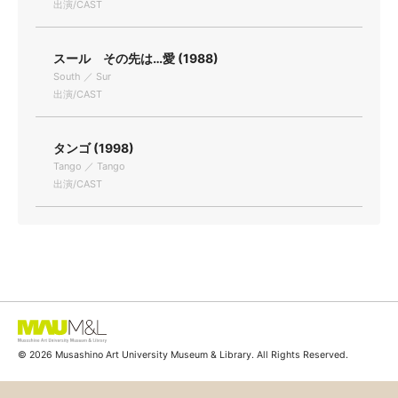
出演/CAST
スール その先は…愛 (1988)
South ／ Sur
出演/CAST
タンゴ (1998)
Tango ／ Tango
出演/CAST
© 2026 Musashino Art University Museum & Library. All Rights Reserved.