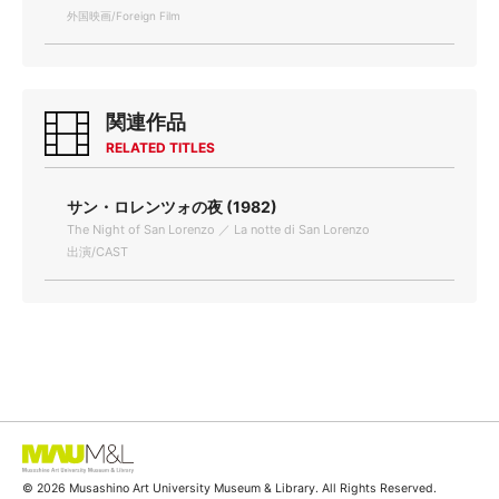
外国映画/Foreign Film
関連作品
RELATED TITLES
サン・ロレンツォの夜 (1982)
The Night of San Lorenzo ／ La notte di San Lorenzo
出演/CAST
© 2026 Musashino Art University Museum & Library. All Rights Reserved.