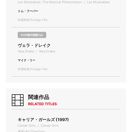
Les Miserables: The Musical Phenomenon ／ Les Miserables
トム・フーパー
外国映画/Foreign Film
DVD館内視聴のみ
ヴェラ・ドレイク
Vera Drake ／ Vera Drake
マイク・リー
外国映画/Foreign Film
関連作品
RELATED TITLES
キャリア・ガールズ (1997)
Career Girls ／ Career Girls
美術/Art Direction