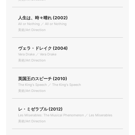
人生は、時々晴れ (2002)
All or Nothing ／ All or Nothing
美術/Art Direction
ヴェラ・ドレイク (2004)
Vera Drake ／ Vera Drake
美術/Art Direction
英国王のスピーチ (2010)
The King's Speech ／ The King's Speech
美術/Art Direction
レ・ミゼラブル (2012)
Les Miserables: The Musical Phenomenon ／ Les Miserables
美術/Art Direction