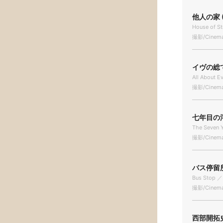
他人の家 (
House of St
撮影/Cinema
イヴの総て 
All About E
撮影/Cinema
七年目の浮気
The Seven Y
撮影/Cinema
バス停留所 
Bus Stop ／
撮影/Cinema
西部開拓史 