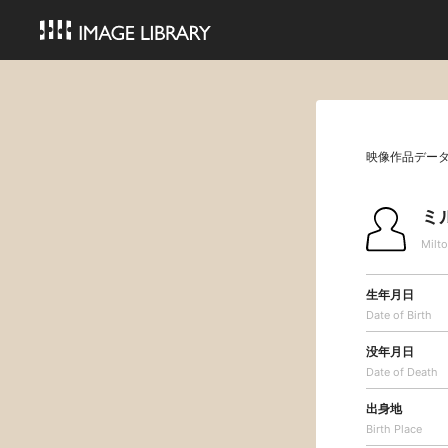
映像作品デー
ミ
Milto
生年月日
Date of Birth
没年月日
Date of Death
出身地
Birth Place