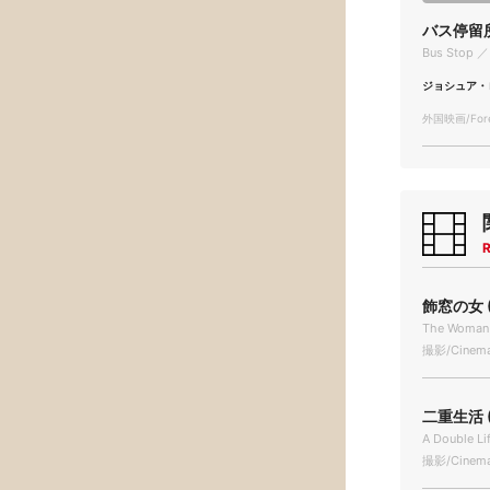
バス停留
Bus Stop ／
ジョシュア・
外国映画/Forei
R
飾窓の女 (
The Woman 
撮影/Cinema
二重生活 (
A Double Li
撮影/Cinema