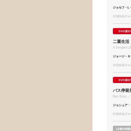
ジョセフ・L
外国映画/Forei
DVD貸出
二重生活
A Double Li
ジョージ・キ
外国映画/Forei
DVD貸出
バス停留
Bus Stop ／
ジョシュア・
外国映画/Forei
LD館内視聴