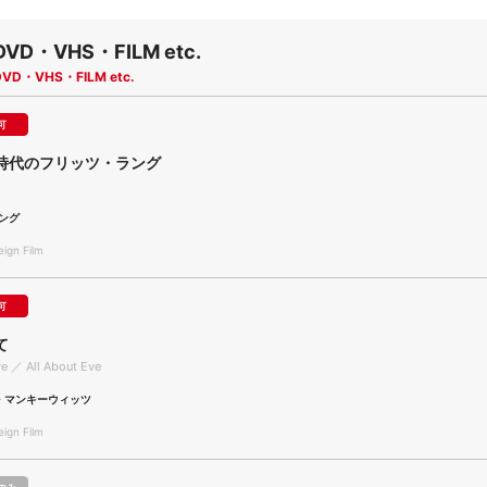
DVD・VHS・FILM etc.
DVD・VHS・FILM etc.
可
時代のフリッツ・ラング
ング
gn Film
可
て
ve ／ All About Eve
・マンキーウィッツ
gn Film