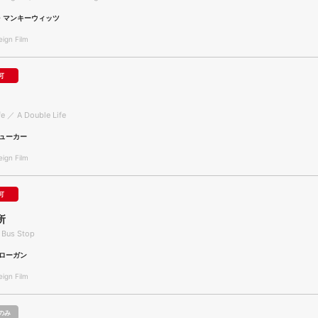
・マンキーウィッツ
gn Film
可
fe ／ A Double Life
ューカー
gn Film
可
所
 Bus Stop
ローガン
gn Film
のみ