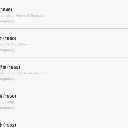
1949)
rangers ／ House of Strangers
tography
(1950)
ve ／ All About Eve
tography
 (1955)
ear Itch ／ The Seven Year Itch
tography
(1956)
 Bus Stop
tography
(1962)