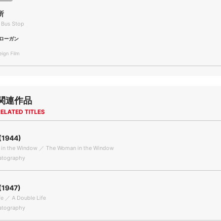
所
 Bus Stop
ローガン
gn Film
関連作品
ELATED TITLES
1944)
in the Window ／ The Woman in the Window
tography
1947)
fe ／ A Double Life
tography