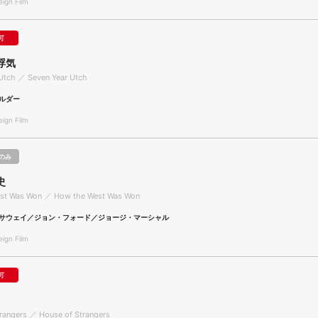
gn Film
可
浮気
Utch ／ Seven Year Utch
ルダー
gn Film
のみ
史
st Was Won ／ How the West Was Won
サウェイ／ジョン・フォード／ジョージ・マーシャル
gn Film
可
rangers ／ House of Strangers