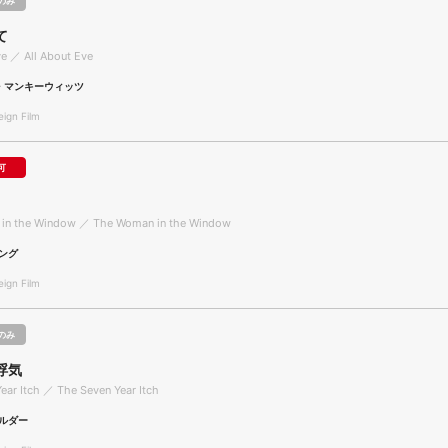
のみ
て
ve ／ All About Eve
・マンキーウィッツ
gn Film
可
in the Window ／ The Woman in the Window
ング
gn Film
のみ
浮気
ear Itch ／ The Seven Year Itch
ルダー