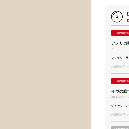
DVD貸出
アメリカ
＊
フリッツ・ラ
外国映画/Forei
DVD貸出
イヴの総
All About E
ジョセフ・L
外国映画/Forei