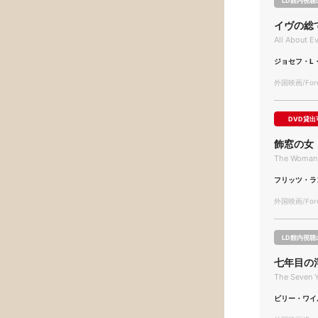
LD館内視聴
イヴの総
All About E
ジョセフ・L
外国映画/Forei
DVD貸出
飾窓の女
The Woman 
フリッツ・ラ
外国映画/Forei
LD館内視聴
七年目の
The Seven Y
ビリー・ワイ