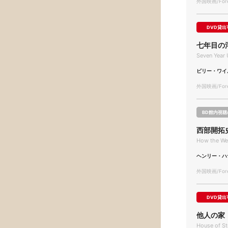
外国映画/Forei
DVD貸出
七年目の
Seven Year 
ビリー・ワイ
外国映画/Forei
BD館内視聴
西部開拓
How the We
ヘンリー・ハ
外国映画/Forei
DVD貸出
他人の家
House of St