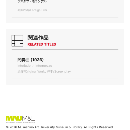
グスタフ・モランデル
外国映画/Foreign Film
関連作品
RELATED TITLES
間奏曲 (1936)
Interlude ／ Intermezzo
原作/Original Work, 脚本/Screenplay
© 2026 Musashino Art University Museum & Library. All Rights Reserved.