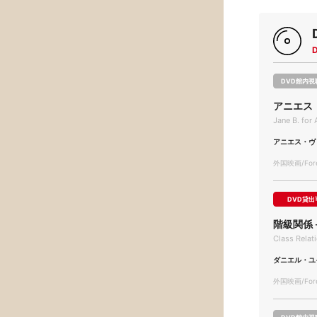
DVD館内視
アニエス
Jane B. for
アニエス・ヴ
外国映画/Forei
DVD貸出
階級関係
Class Relat
ダニエル・ユ
外国映画/Forei