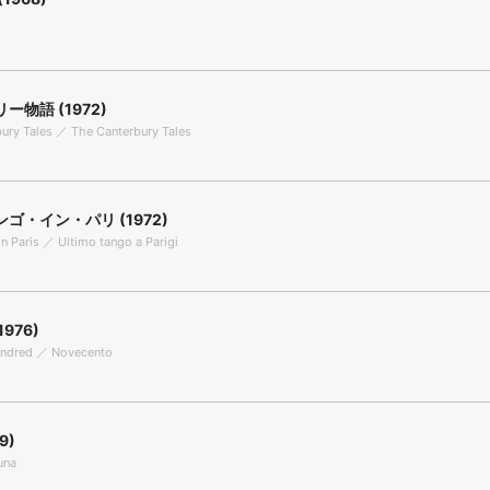
ー物語 (1972)
ury Tales ／ The Canterbury Tales
ゴ・イン・パリ (1972)
in Paris ／ Ultimo tango a Parigi
1976)
undred ／ Novecento
9)
una