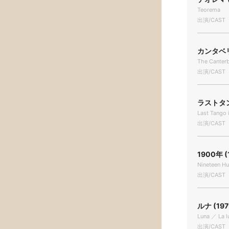
Teorema
出演/CAST
カンタベリ
The Canterb
出演/CAST
ラストタン
Last Tango 
出演/CAST
1900年 (
Nineteen H
出演/CAST
ルナ (197
Luna ／ La l
出演/CAST