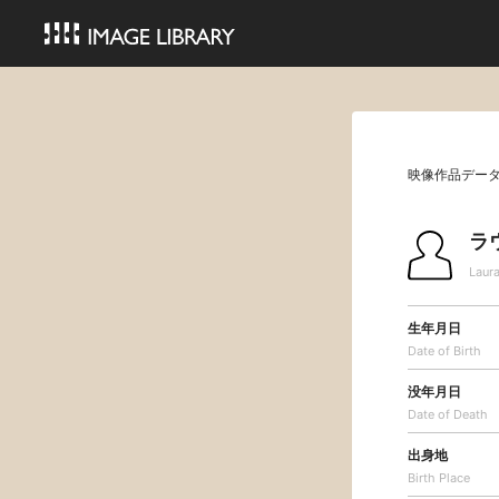
映像作品デー
ラ
Laura
生年月日
Date of Birth
没年月日
Date of Death
出身地
Birth Place