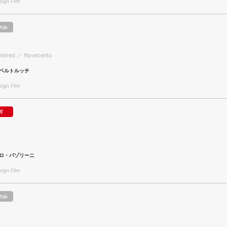
gn Film
のみ
undred ／ Novecento
ベルトルッチ
gn Film
可
ロ・パゾリーニ
gn Film
のみ