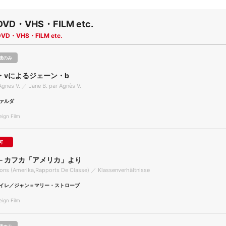
DVD・VHS・FILM etc.
DVD・VHS・FILM etc.
聴のみ
・vによるジェーン・b
 Agnes V. ／ Jane B. par Agnès V.
ァルダ
gn Film
可
－カフカ「アメリカ」より
ions (Amerika,Rapports De Classe) ／ Klassenverhältnisse
イレ／ジャン＝マリー・ストローブ
gn Film