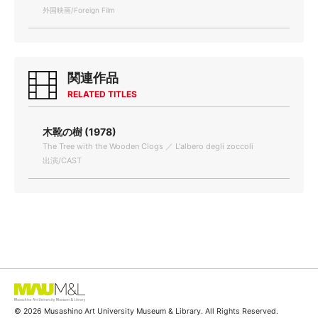
外国映画/Foreign Film
関連作品
RELATED TITLES
木靴の樹 (1978)
The Tree with the Wooden Clogs ／ L'albero degli zoccoli
出演/CAST
© 2026 Musashino Art University Museum & Library. All Rights Reserved.