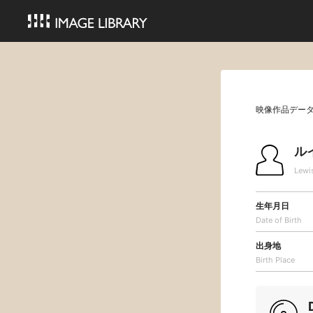
映像作品デー
ル
Lewis
生年月日
Date of Birth
出身地
Birth Place