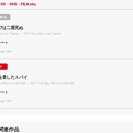
DVD・VHS・FILM etc.
聴のみ
07は二度死ぬ
y Live Twice ／ 007 You Only Live Twice
バート
gn Film
可
私を愛したスパイ
y Who Loved Me ／ 007 The Spy Who Loved Me
バート
gn Film
関連作品