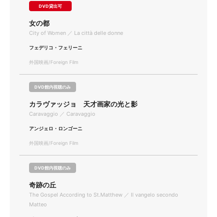
DVD貸出可
女の都
City of Women ／ La città delle donne
フェデリコ・フェリーニ
外国映画/Foreign Film
DVD館内視聴のみ
カラヴァッジョ 天才画家の光と影
Caravaggio ／ Caravaggio
アンジェロ・ロンゴーニ
外国映画/Foreign Film
DVD館内視聴のみ
奇跡の丘
The Gospel According to St.Matthew ／ Il vangelo secondo
Matteo