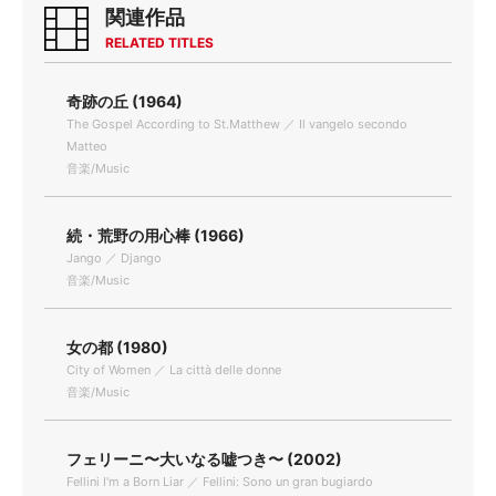
関連作品
RELATED TITLES
奇跡の丘 (1964)
The Gospel According to St.Matthew ／ Il vangelo secondo
Matteo
音楽/Music
続・荒野の用心棒 (1966)
Jango ／ Django
音楽/Music
女の都 (1980)
City of Women ／ La città delle donne
音楽/Music
フェリーニ〜大いなる嘘つき〜 (2002)
Fellini I'm a Born Liar ／ Fellini: Sono un gran bugiardo