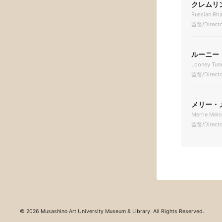
クレムリン
Russian Rh
監督/Directo
ルーニー・
Looney Tune
監督/Directo
メリー・メ
Merrie Melo
監督/Directo
© 2026 Musashino Art University Museum & Library. All Rights Reserved.