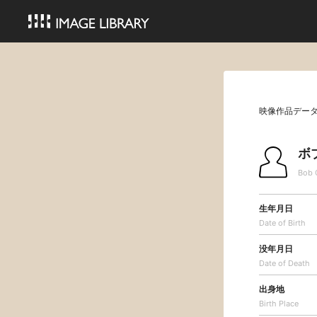
映像作品デー
ボ
Bob 
生年月日
Date of Birth
没年月日
Date of Death
出身地
Birth Place