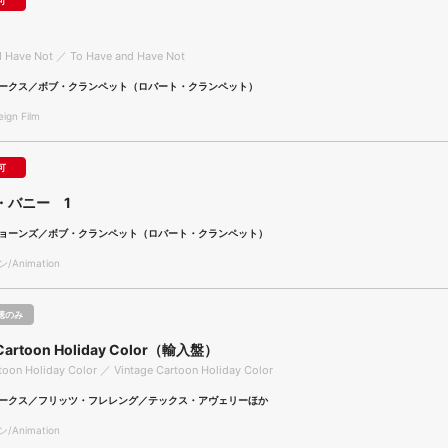
可
d Have Not ／ To Have and Have Not
ークス／ボブ・クランペット（ロバート・クランペット）
gn Film
可
・バニー 1
ョーンズ／ボブ・クランペット（ロバート・クランペット）
Animation
聴のみ
 Cartoon Holiday Color（輸入盤）
toon Holiday Color ／ Vintage Cartoon Holiday Color
ークス／フリッツ・フレレング／テックス・アヴェリーほか
Animation