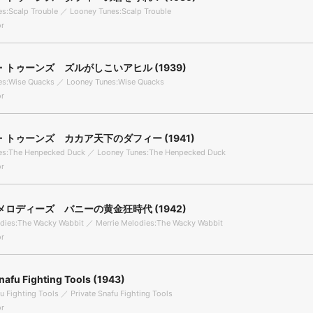
s:Scalp Trouble ／ Looney Tunes:Scalp Trouble
r
トゥーンズ ズルがしこいアヒル (1939)
es:Wise Quacks ／ Looney Tunes:Wise Quacks
r
トゥーンズ カカア天下のダフィー (1941)
es:The Henpecked Duck ／ Looney Tunes:The Henpecked Duck
r
ロディーズ バニーの黄金狂時代 (1942)
odies:The Wacky Wabbit ／ Merrie Melodies:The Wacky Wabbit
r
nafu Fighting Tools (1943)
fu Fighting Tools ／ Private Snafu Fighting Tools
r