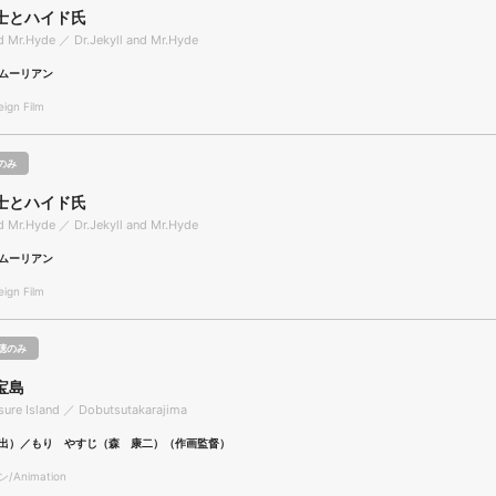
士とハイド氏
nd Mr.Hyde ／ Dr.Jekyll and Mr.Hyde
ムーリアン
gn Film
のみ
士とハイド氏
nd Mr.Hyde ／ Dr.Jekyll and Mr.Hyde
ムーリアン
gn Film
聴のみ
宝島
sure Island ／ Dobutsutakarajima
出）／もり やすじ（森 康二）（作画監督）
Animation