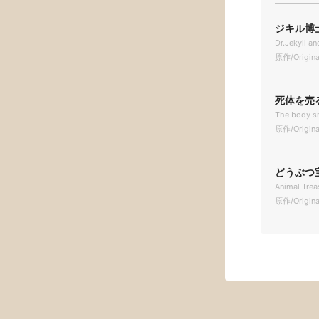
ジキル博士
Dr.Jekyll a
原作/Origina
死体を売る男
The body s
原作/Origina
どうぶつ宝島
Animal Trea
原作/Origina