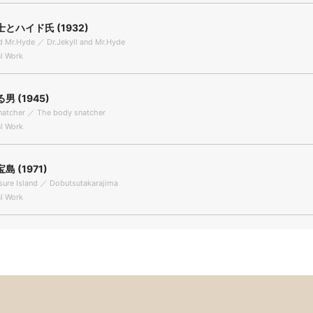
とハイド氏 (1932)
nd Mr.Hyde ／ Dr.Jekyll and Mr.Hyde
l Work
 (1945)
natcher ／ The body snatcher
l Work
 (1971)
sure Island ／ Dobutsutakarajima
l Work