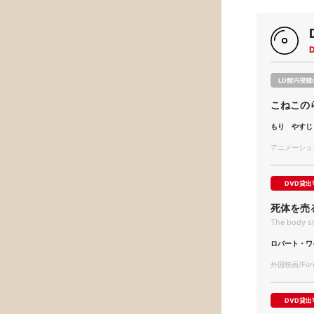
LD館内視聴
こねこの
もり やすじ
アニメーション/
DVD貸出
死体を売
The body s
ロバート・ワ
外国映画/Forei
DVD貸出