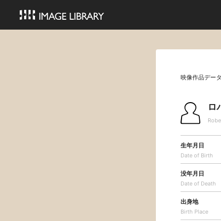
映像作品デー
ロ
Robe
生年月日
Date of Birth
没年月日
Date of Death
出身地
Birth Place