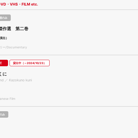
DVD・VHS・FILM etc.
聴のみ
傑作選 第二巻
演出）
/Documentary
可
貸出中（～2024/10/23）
くに
nd ／ Kazokuno kuni
nese Film
のみ
i