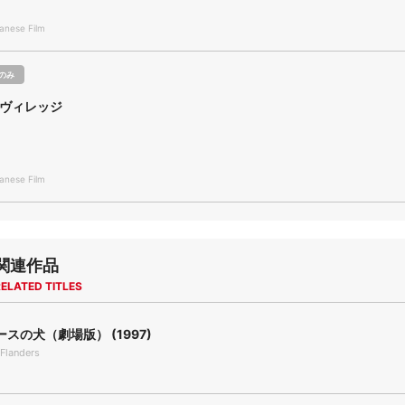
nese Film
のみ
e／ヴィレッジ
nese Film
関連作品
ELATED TITLES
スの犬（劇場版） (1997)
Flanders