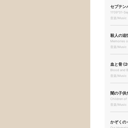
セプテンバ
11′09″01-Se
音楽/Music
殺人の追憶 
Memories o
音楽/Music
血と骨 (2
Blood and 
音楽/Music
闇の子供た
Children o
音楽/Music
かぞくのくに
Our Homela