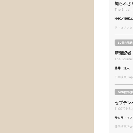
知られざ
The Britis
NHK／NHK
ドキュメンタリー
BD館内視聴
新聞記者
The Journal
藤井 道人
日本映画/Japa
DVD館内視
セプテンバ
11′09″01-Se
サミラ・マフ
外国映画/Forei