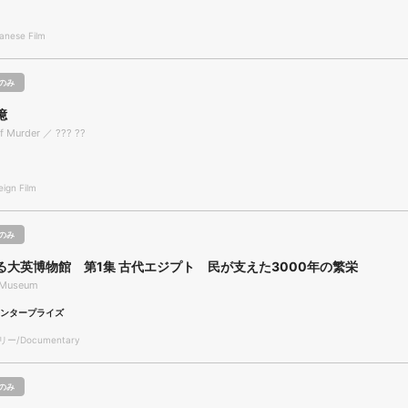
nese Film
のみ
憶
f Murder ／ ??? ??
gn Film
のみ
る大英博物館 第1集 古代エジプト 民が支えた3000年の繁栄
h Museum
エンタープライズ
/Documentary
のみ