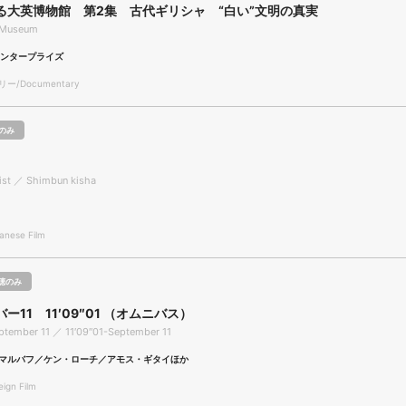
る大英博物館 第2集 古代ギリシャ “白い”文明の真実
h Museum
エンタープライズ
/Documentary
のみ
ist ／ Shimbun kisha
nese Film
聴のみ
ー11 11′09″01 （オムニバス）
ptember 11 ／ 11′09″01-September 11
マルバフ／ケン・ローチ／アモス・ギタイほか
gn Film