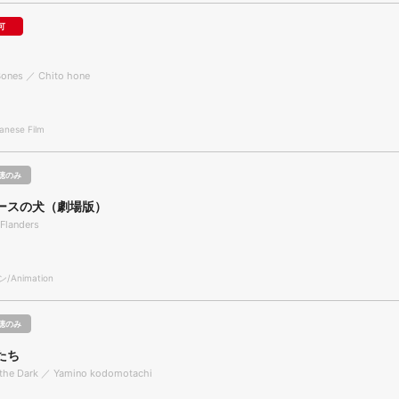
可
Bones ／ Chito hone
nese Film
聴のみ
ースの犬（劇場版）
Flanders
Animation
聴のみ
たち
f the Dark ／ Yamino kodomotachi