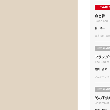
DVD貸出
血と骨
Blood and 
崔 洋一
日本映画/Japa
DVD館内視
フランダ
The Dog of 
黒田 昌郎
アニメーション/
DVD館内視
闇の子供
Children o