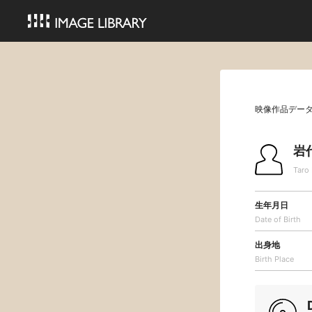
映像作品デー
岩
Taro
生年月日
Date of Birth
出身地
Birth Place