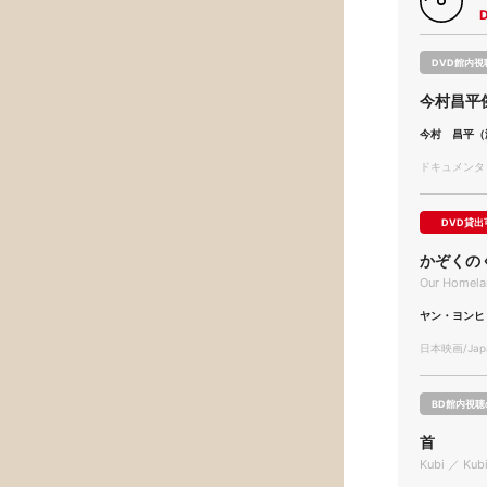
DVD館内視
今村昌平
今村 昌平（
ドキュメンタリー
DVD貸出
かぞくの
Our Homela
ヤン・ヨンヒ
日本映画/Japa
BD館内視聴
首
Kubi ／ Kub