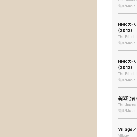
音楽/Music
NHKス
(2012)
The Britis
音楽/Music
NHKス
(2012)
The Britis
音楽/Music
新聞記者 (
The Journal
音楽/Music
Villag
Village