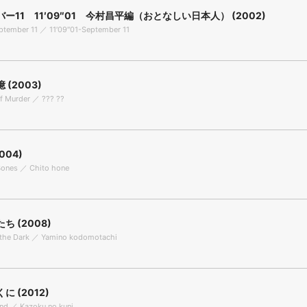
ー11 11′09″01 今村昌平編（おとなしい日本人） (2002)
ptember 11 ／ 11′09″01-September 11
(2003)
f Murder ／ ??? ??
004)
Bones ／ Chito hone
ち (2008)
f the Dark ／ Yamino kodomotachi
 (2012)
nd ／ Kazoku no kuni