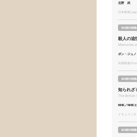
北野 武
日本映画/Japa
BD館内視聴
殺人の追
Memories o
ポン・ジュノ
外国映画/Forei
BD館内視聴
知られざ
The Britis
NHK／NHK
ドキュメンタリー
BD館内視聴