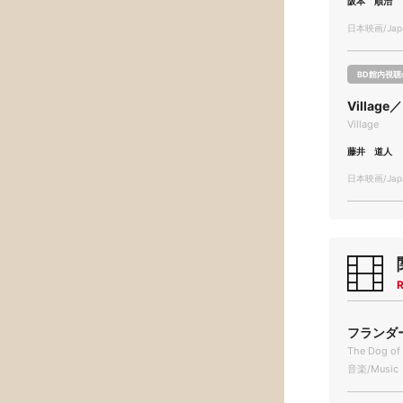
阪本 順治
日本映画/Japa
BD館内視聴
Villag
Village
藤井 道人
日本映画/Japa
R
フランダー
The Dog of 
音楽/Music