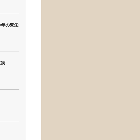
0年の繁栄
真実