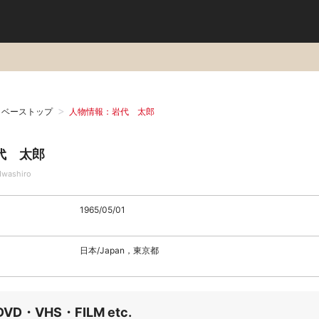
タベーストップ
人物情報：岩代 太郎
代 太郎
 Iwashiro
1965/05/01
日本/Japan，東京都
DVD・VHS・FILM etc.