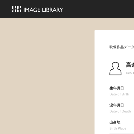
映像作品デー
高
Ken 
生年月日
Date of Birth
没年月日
Date of Death
出身地
Birth Place