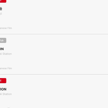
可
治
ji
nese Film
のみ
ON
ki Station
nese Film
可
ION
ki Station