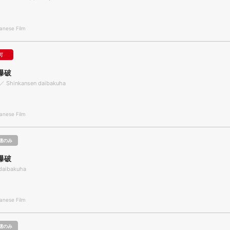
nese Film
可
爆破
n ／ Shinkansen daibakuha
nese Film
聴のみ
爆破
daibakuha
nese Film
聴のみ