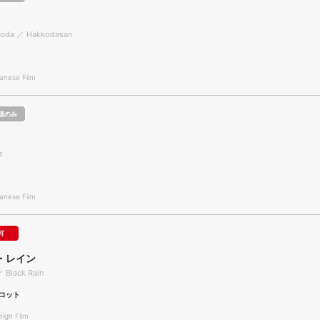
koda ／ Hakkodasan
nese Film
聴のみ
a
nese Film
可
・レイン
／ Black Rain
コット
gn Film