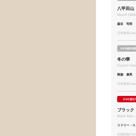
八甲田山
Mount Hak
森谷 司郎
日本映画/Japa
DVD館内視
冬の華
Fuyuno han
降旗 康男
日本映画/Japa
DVD貸出
ブラック
Black Rain 
リドリー・ス
外国映画/Forei