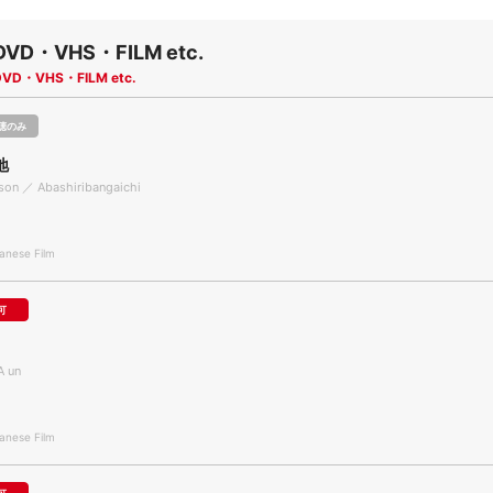
DVD・VHS・FILM etc.
DVD・VHS・FILM etc.
聴のみ
地
ison ／ Abashiribangaichi
nese Film
可
A un
nese Film