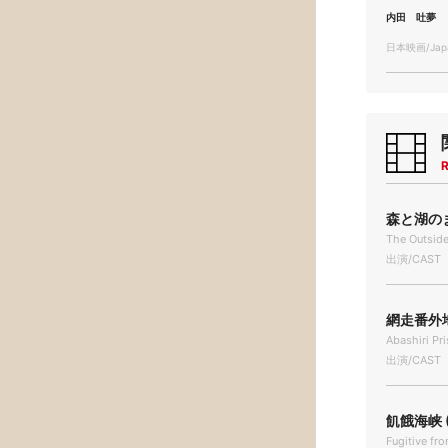
内田 吐夢
日本映画/Japa
R
森と
The Outsid
出演/CAST
網走番外地 
Abashiri Pr
出演/CAST
飢餓海峡 (
Fugitive fr