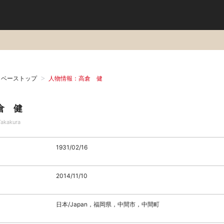
タベーストップ
人物情報：高倉 健
倉 健
Takakura
1931/02/16
2014/11/10
日本/Japan，福岡県，中間市，中間町