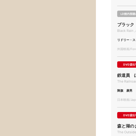
LD館内視聴
ブラック
Black Rain 
リドリー・ス
外国映画/Forei
DVD貸出
鉄道員 
The Railro
降旗 康男
日本映画/Japa
DVD貸出
森と湖の
The Outsid