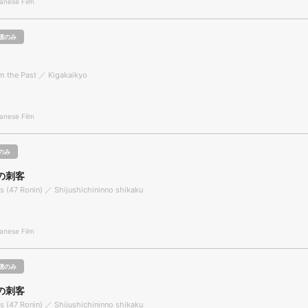
nese Film
聴のみ
om the Past ／ Kigakaikyo
nese Film
のみ
の刺客
s (47 Ronin) ／ Shijushichininno shikaku
nese Film
聴のみ
の刺客
s (47 Ronin) ／ Shijushichininno shikaku