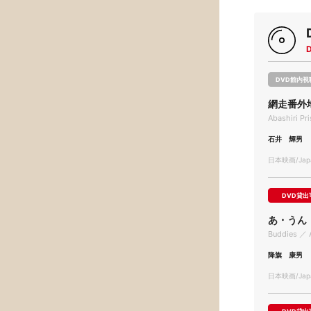
DVD館内視
網走番外
Abashiri Pr
石井 輝男
日本映画/Japa
DVD貸出
あ・うん
Buddies ／ 
降旗 康男
日本映画/Japa