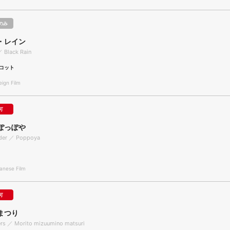
のみ
・レイン
／ Black Rain
コット
gn Film
可
ぽっぽや
ader ／ Poppoya
nese Film
可
まつり
ers ／ Morito mizuumino matsuri