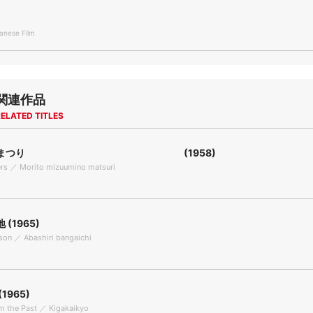
nese Film
関連作品
ELATED TITLES
湖のまつり (1958)
ers ／ Morito mizuumino matsuri
(1965)
ison ／ Abashiri bangaichi
1965)
om the Past ／ Kigakaikyo