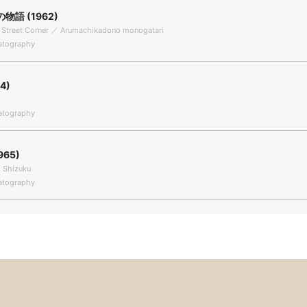
物語 (1962)
e Street Corner ／ Arumachikadono monogatari
tography
4)
tography
965)
 Shizuku
tography