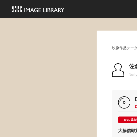
映像作品デー
佐
Noriy
DVD貸出
大藤信郎