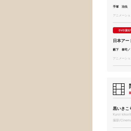
手塚 治虫
アニメーション/
DVD貸出
日本アー
藪下 泰司／
アニメーション/
R
黒いきこり
Kuroi kikori
撮影/Cinema