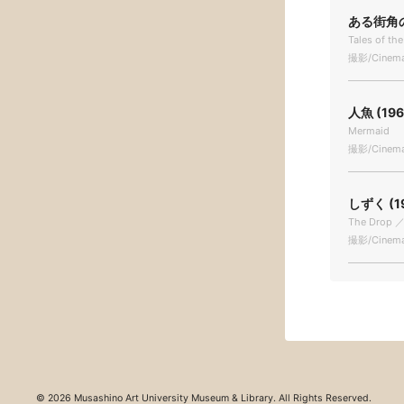
ある街角の
Tales of th
撮影/Cinema
人魚 (196
Mermaid
撮影/Cinema
しずく (1
The Drop ／
撮影/Cinema
© 2026 Musashino Art University Museum & Library. All Rights Reserved.