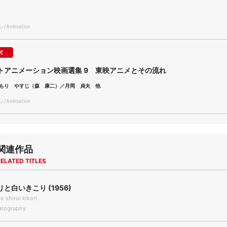
Animation
可
トアニメーション映画選集 9 東映アニメとその流れ
もり やすじ（森 康二）／月岡 貞夫 他
Animation
関連作品
ELATED TITLES
と白いきこり (1956)
to shiroi kikori
tography