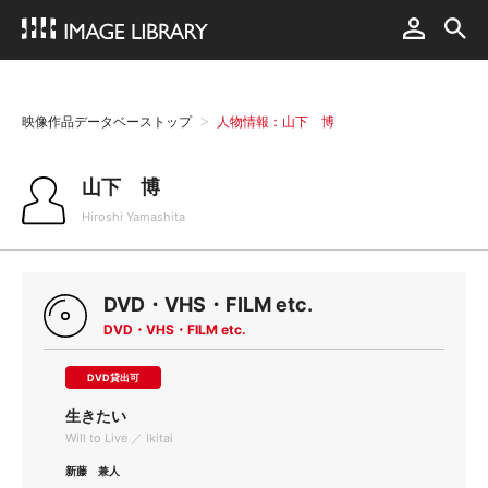
映像作品データベーストップ
人物情報：山下 博
山下 博
Hiroshi Yamashita
DVD・VHS・FILM etc.
DVD・VHS・FILM etc.
DVD貸出可
生きたい
Will to Live ／ Ikitai
新藤 兼人