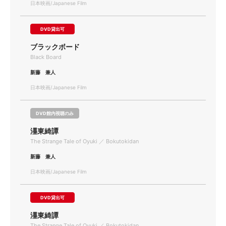
日本映画/Japanese Film
DVD貸出可
ブラックボード
Black Board
新藤 兼人
日本映画/Japanese Film
DVD館内視聴のみ
濹東綺譚
The Strange Tale of Oyuki ／ Bokutokidan
新藤 兼人
日本映画/Japanese Film
DVD貸出可
濹東綺譚
The Strange Tale of Oyuki ／ Bokutokidan