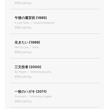
照明/Lighting
午後の遺言状 (1995)
A Last Note ／ Gogonoyuigonjo
照明/Lighting
生きたい (1999)
Will to Live ／ Ikitai
照明/Lighting
三文役者 (2000)
By Player ／ Sanmonyakusha
照明/Lighting
一枚のハガキ (2011)
Postcard ／ Ichimaino hagaki
照明/Lighting