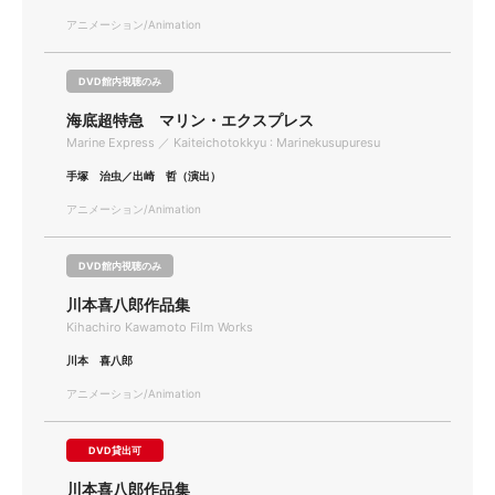
アニメーション/Animation
DVD館内視聴のみ
海底超特急 マリン・エクスプレス
Marine Express ／ Kaiteichotokkyu : Marinekusupuresu
手塚 治虫／出崎 哲（演出）
アニメーション/Animation
DVD館内視聴のみ
川本喜八郎作品集
Kihachiro Kawamoto Film Works
川本 喜八郎
アニメーション/Animation
DVD貸出可
川本喜八郎作品集