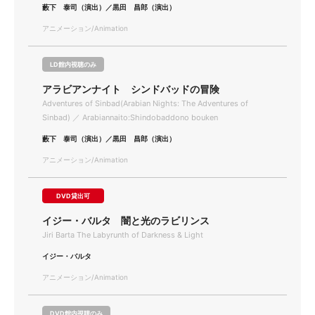
藪下 泰司（演出）／黒田 昌郎（演出）
アニメーション/Animation
LD館内視聴のみ
アラビアンナイト シンドバッドの冒険
Adventures of Sinbad(Arabian Nights: The Adventures of
Sinbad) ／ Arabiannaito:Shindobaddono bouken
藪下 泰司（演出）／黒田 昌郎（演出）
アニメーション/Animation
DVD貸出可
イジー・バルタ 闇と光のラビリンス
Jiri Barta The Labyrunth of Darkness & Light
イジー・バルタ
アニメーション/Animation
DVD館内視聴のみ