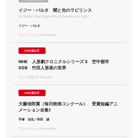
イジー・バルタ 闇と光のラビリンス
Jiri Barta The Labyrunth of Darkness & Light
イジー・バルタ
アニメーション/Animation
DVD貸出可
NHK 人形劇クロニクルシリーズ 3 空中都市
008 竹田人形座の世界
テレビ放送/TV Program
DVD貸出可
大藤信郎賞（毎日映画コンクール） 受賞短編アニ
メーション全集1
手塚 治虫／和田 誠
アニメーション/Animation