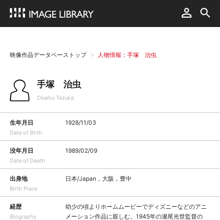
映像作品データベーストップ
人物情報：手塚 治虫
手塚 治虫
Osamu Tezuka
生年月日
1928/11/03
Date of Birth
没年月日
1989/02/09
Date of Death
出身地
日本/Japan，大阪，豊中
Birth Place
経歴
幼少の頃よりホームムービーでディズニーなどのアニ
メーション作品に親しむ。1945年の瀬尾光世監督の
Biography