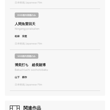
日本映画/Japanese Film
DVD館内視聴のみ
人間魚雷回天
Ningengyoraikaiten
松林 宗恵
日本映画/Japanese Film
VHS館内視聴のみ
博奕打ち 総長賭博
Bakuchiuchi sochotobaku
山下 耕作
日本映画/Japanese Film
関連作品