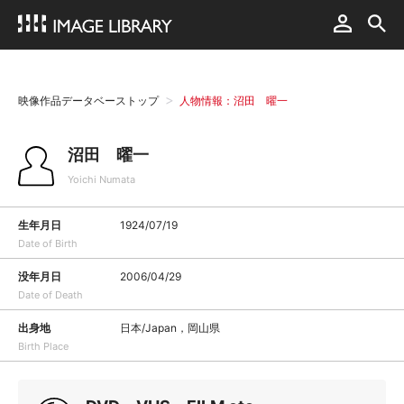
映像作品データベーストップ
人物情報：沼田 曜一
沼田 曜一
Yoichi Numata
生年月日
1924/07/19
Date of Birth
没年月日
2006/04/29
Date of Death
出身地
日本/Japan，岡山県
Birth Place