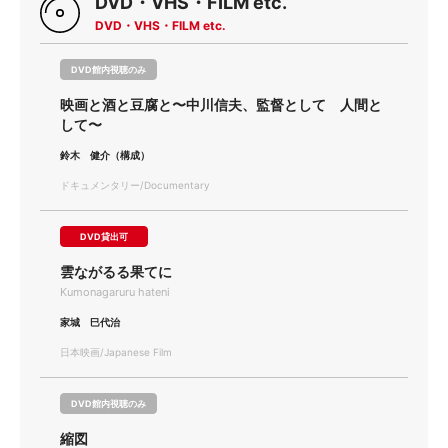
DVD・VHS・FILM etc.
DVD・VHS・FILM etc.
DVD館内視聴のみ
映画と酒と豆腐と〜中川信夫、監督として 人間と
して〜
鈴木 健介（構成）
ドキュメンタリー/Documentary
DVD貸出可
雲ながるる果てに
Kumonagaruru hateni
家城 巳代治
日本映画/Japanese Film
DVD館内視聴のみ
縮図