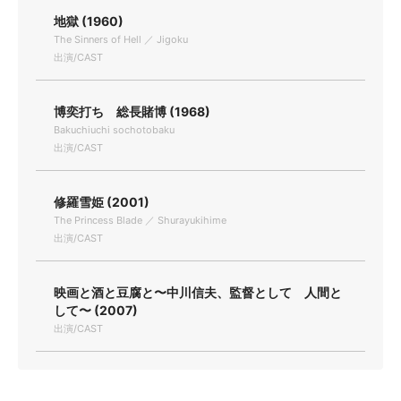
地獄 (1960)
The Sinners of Hell ／ Jigoku
出演/CAST
博奕打ち 総長賭博 (1968)
Bakuchiuchi sochotobaku
出演/CAST
修羅雪姫 (2001)
The Princess Blade ／ Shurayukihime
出演/CAST
映画と酒と豆腐と〜中川信夫、監督として 人間と
して〜 (2007)
出演/CAST