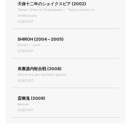
天保十二年のシェイクスピア (2002)
Tempo 12nen no Shakespeare ／ Tempo juninen no
shieikusupia
出演/CAST
SHIROH (2004～2005)
Shiroh ／ shiro
出演/CAST
表裏源内蛙合戦 (2008)
Omote ura gen-nai kaeru gassen
出演/CAST
蛮幽鬼 (2009)
Banyuki
出演/CAST