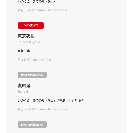
いのうえ ひでのり（演出）
舞台・演劇/Theater・Performance
DVD貸出可
東京夜曲
Tokyoyakyoku
市川 準
日本映画/Japanese Film
DVD館内視聴のみ
蛮幽鬼
Banyuki
いのうえ ひでのり（演出）／中島 かずき（作）
舞台・演劇/Theater・Performance
DVD館内視聴のみ