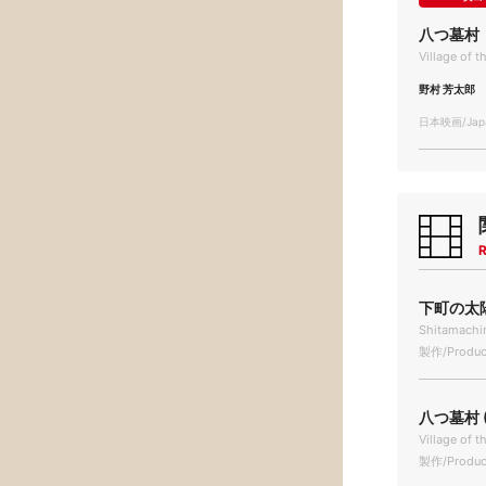
八つ墓村
Village of 
野村 芳太郎
日本映画/Japa
R
下町の太陽 
Shitamachin
製作/Produc
八つ墓村 (
Village of 
製作/Produc