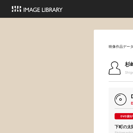
映像作品デー
杉
Shig
DVD貸出
下町の太
Shitamachin