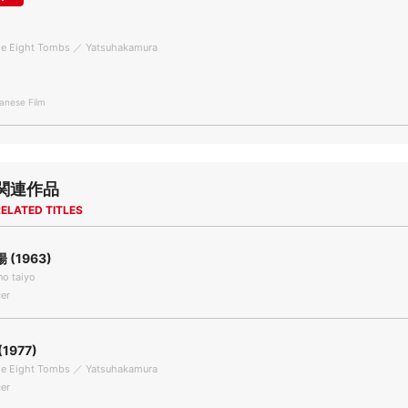
the Eight Tombs ／ Yatsuhakamura
nese Film
関連作品
ELATED TITLES
(1963)
o taiyo
er
1977)
the Eight Tombs ／ Yatsuhakamura
er