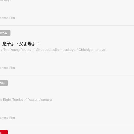
nese Film
聴のみ
 息子よ・父よ母よ！
 / The Young Rebels ／ Shodosatsujin musukoyo / Chichiyo hahayo!
nese Film
のみ
the Eight Tombs ／ Yatsuhakamura
nese Film
可