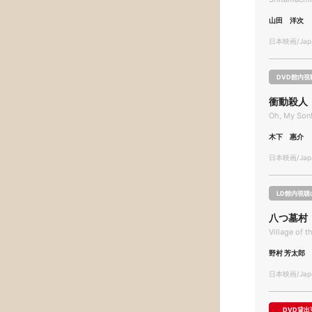
山田 洋次
日本映画/Japa
DVD館内視
衝動殺人
Oh, My Son!
木下 惠介
日本映画/Japa
LD館内視聴
八つ墓村
Village of 
野村 芳太郎
日本映画/Japa
DVD貸出