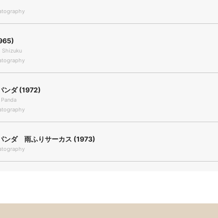
tography
965)
 Shizuku
tography
ンダ (1972)
e Panda
tography
ンダ 雨ふりサーカス (1973)
tography