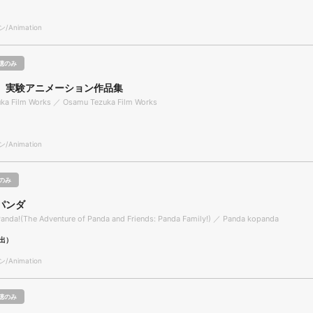
Animation
聴のみ
 実験アニメーション作品集
ka Film Works ／ Osamu Tezuka Film Works
Animation
のみ
パンダ
anda!(The Adventure of Panda and Friends: Panda Family!) ／ Panda kopanda
出）
Animation
聴のみ