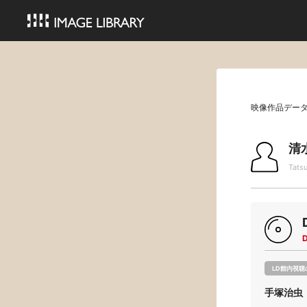
映像作品デー
清
Tats
LD館内視聴
手塚治虫