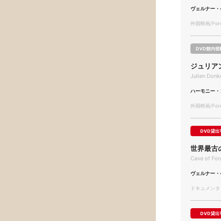
ヴェルナー・
外国映画/Forei
DVD館内視
ジュリア
Julien Don
ハーモニー・
外国映画/Forei
DVD貸出
世界最古
Cave of Fo
ヴェルナー・
ドキュメンタリー
DVD貸出