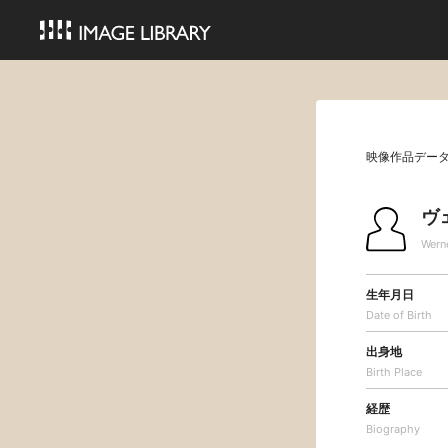
映像作品デー
ヴ
Wern
生年月日
Date of Birth
出身地
Birth Place
経歴
Biography