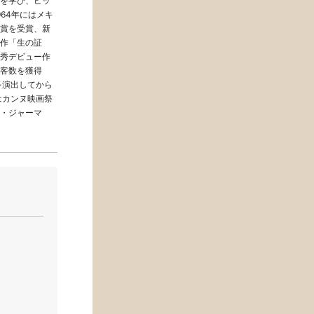
を学び、ピッ
64年にはメキ
賞を受賞、新
作「生の証
秀デビュー作
客数を獲得
を演出してから
はカンヌ映画祭
・ジャーマ