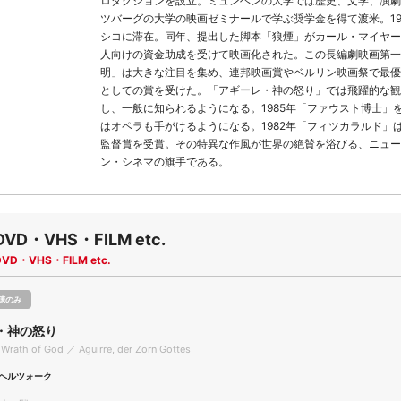
ロダクションを設立。ミュンヘンの大学では歴史、文学、演劇
ツバーグの大学の映画ゼミナールで学ぶ奨学金を得て渡米。19
シコに滞在。同年、提出した脚本「狼煙」がカール・マイヤー
人向けの資金助成を受けて映画化された。この長編劇映画第一
明」は大きな注目を集め、連邦映画賞やベルリン映画祭で最優
としての賞を受けた。「アギーレ・神の怒り」では飛躍的な観
し、一般に知られるようになる。1985年「ファウスト博士」
はオペラも手がけるようになる。1982年「フィツカラルド」
監督賞を受賞。その特異な作風が世界の絶賛を浴びる、ニュー
ン・シネマの旗手である。
DVD・VHS・FILM etc.
DVD・VHS・FILM etc.
聴のみ
・神の怒り
 Wrath of God ／ Aguirre, der Zorn Gottes
ヘルツォーク