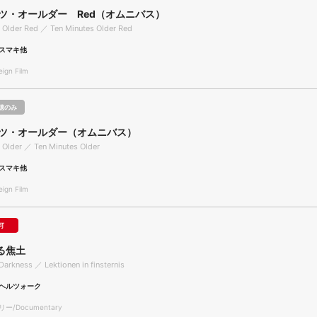
ッツ・オールダー Red（オムニバス）
 Older Red ／ Ten Minutes Older Red
スマキ他
gn Film
聴のみ
ッツ・オールダー（オムニバス）
 Older ／ Ten Minutes Older
スマキ他
gn Film
可
る焦土
Darkness ／ Lektionen in finsternis
ヘルツォーク
/Documentary