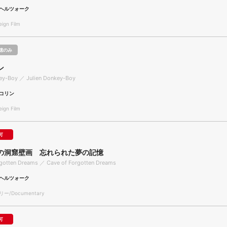
ヘルツォーク
gn Film
聴のみ
ン
key-Boy ／ Julien Donkey-Boy
コリン
gn Film
可
の洞窟壁画 忘れられた夢の記憶
rgotten Dreams ／ Cave of Forgotten Dreams
ヘルツォーク
/Documentary
可