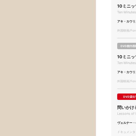
10ミニ
Ten Minutes
アキ・カウリ
外国映画/Forei
DVD館内視
10ミニ
Ten Minutes
アキ・カウリ
外国映画/Forei
DVD貸出
問いかけ
Lessons of 
ヴェルナー・
ドキュメンタリー