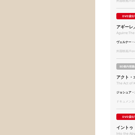
外国映画/Forei
DVD貸出
アギーレ
Aguirre:The
ヴェルナー・
外国映画/Forei
BD館内視聴
アクト・
The Act of K
ジョシュア・
ドキュメンタリー
DVD貸出
イントゥ
Into the Ab