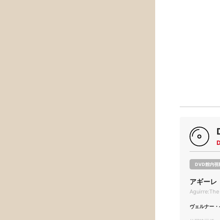
DVD館内視
アギーレ
Aguirre:The
ヴェルナー・