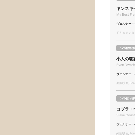
キンスキ
My Best Fi
ヴェルナー・
ドキュメンタリー
DVD館内視
小人の饗
Even Dwarfs
ヴェルナー・
外国映画/Forei
DVD館内視
コブラ・
Slave Coas
ヴェルナー・
外国映画/Forei