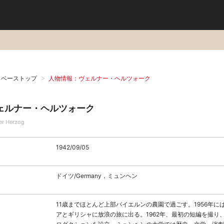
タベーストップ
人物情報：ヴェルナー・ヘルツォーク
ェルナー・ヘルツォーク
er Herzog
1942/09/05
ドイツ/Germany，ミュンヘン
11歳までほとんど上部バイエルンの農園で過ごす。1956年に
アとギリシャに放浪の旅に出る。1962年、最初の短編を撮り