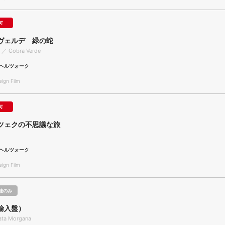
可
ヴェルデ 緑の蛇
t ／ Cobra Verde
ヘルツォーク
gn Film
可
ツェクの不思議な旅
ヘルツォーク
gn Film
聴のみ
輸入盤）
ata Morgana