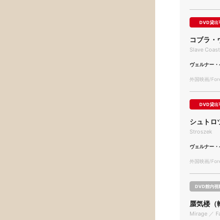
DVD貸出
コブラ・
Slave Coas
ヴェルナー・
外国映画/Forei
DVD貸出
シュトロ
Stroszek
ヴェルナー・
外国映画/Forei
DVD館内視
蜃気楼（
Mirage ／ F