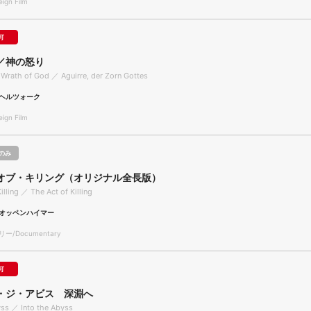
gn Film
可
／神の怒り
 Wrath of God ／ Aguirre, der Zorn Gottes
ヘルツォーク
gn Film
のみ
オブ・キリング（オリジナル全長版）
illing ／ The Act of Killing
オッペンハイマー
/Documentary
可
・ジ・アビス 深淵へ
yss ／ Into the Abyss