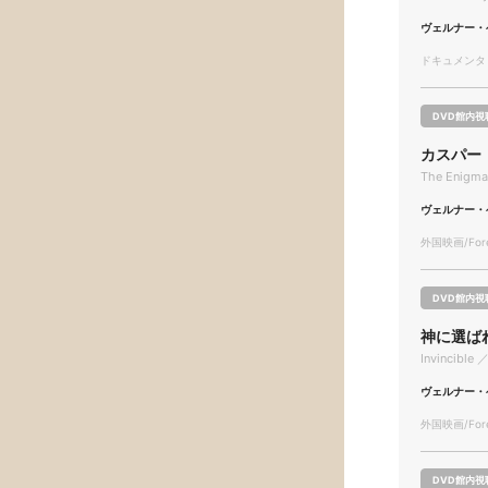
ヴェルナー・
ドキュメンタリー
DVD館内視
カスパー
The Enigma 
ヴェルナー・
外国映画/Forei
DVD館内視
神に選ば
Invincible ／
ヴェルナー・
外国映画/Forei
DVD館内視