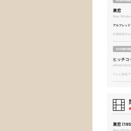
BD館内視聴
裏窓
Rear Windo
アルフレッド
外国映画/Forei
DVD館内視
ヒッチコ
Alfred Hitc
テレビ放送/TV
R
裏窓 (195
Rear Windo