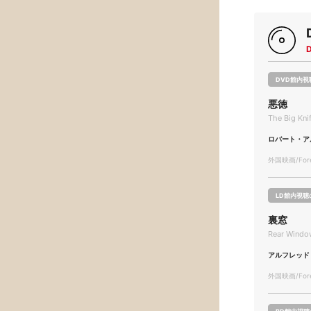
DVD館内視
悪徳
The Big Kni
ロバート・ア
外国映画/Forei
LD館内視聴
裏窓
Rear Windo
アルフレッド
外国映画/Forei