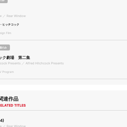
のみ
w ／ Rear Window
・ヒッチコック
gn Film
聴のみ
ック劇場 第二集
hcock Presents ／ Alfred Hitchcock Presents
 Program
関連作品
ELATED TITLES
4)
w ／ Rear Window