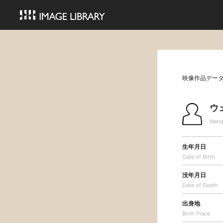
映像作品デー
ウ
Wend
生年月日
Date of Birth
没年月日
Date of Death
出身地
Birth Place