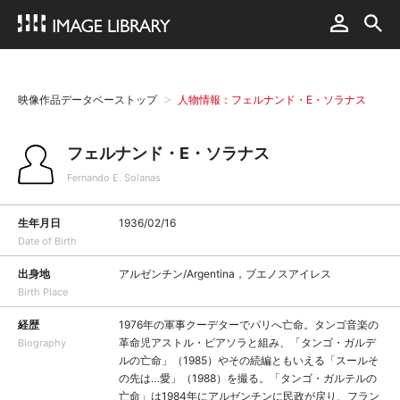
映像作品データベーストップ
人物情報：フェルナンド・E・ソラナス
フェルナンド・E・ソラナス
Fernando E. Solanas
生年月日
1936/02/16
Date of Birth
出身地
アルゼンチン/Argentina，ブエノスアイレス
Birth Place
経歴
1976年の軍事クーデターでパリへ亡命。タンゴ音楽の
革命児アストル・ピアソラと組み、「タンゴ・ガルデ
Biography
ルの亡命」（1985）やその続編ともいえる「スールそ
の先は…愛」（1988）を撮る。「タンゴ・ガルテルの
亡命」は1984年にアルゼンチンに民政が戻り、フラン