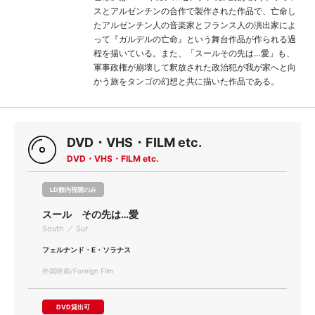
スとアルゼンチンの合作で製作された作品で、亡命し
たアルゼンチン人の音楽家とフランス人の演出家によ
って『ガルデルの亡命』という舞台作品が作られる過
程を描いている。また、「スールその先は…愛」も、
軍事政権が崩壊して釈放された政治犯が我が家へと向
かう旅をタンゴの幻想と共に描いた作品である。
DVD・VHS・FILM etc.
DVD・VHS・FILM etc.
LD館内視聴のみ
スール その先は…愛
South ／ Sur
フェルナンド・E・ソラナス
外国映画/Foreign Film
DVD貸出可