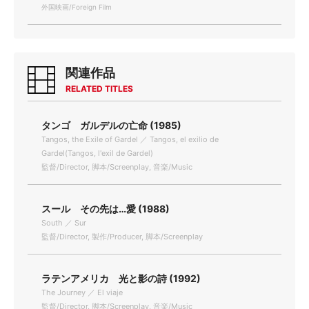
外国映画/Foreign Film
関連作品
RELATED TITLES
タンゴ ガルデルの亡命 (1985)
Tangos, the Exile of Gardel ／ Tangos, el exilio de
Gardel(Tangos, l'exil de Gardel)
監督/Director, 脚本/Screenplay, 音楽/Music
スール その先は…愛 (1988)
South ／ Sur
監督/Director, 製作/Producer, 脚本/Screenplay
ラテンアメリカ 光と影の詩 (1992)
The Journey ／ El viaje
監督/Director, 脚本/Screenplay, 音楽/Music