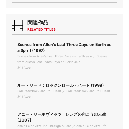
関連作品
RELATED TITLES
Scenes from Allen's Last Three Days on Earth as
a Spirit (1997)
Scenes from Allen's Last Three Days on Earth as a ／ Scenes
from Allen's Last Three Days on Earth as a
出演/CAST
ルー・リード：ロックンロール・ハート (1998)
Lou Reed:Rock and Roll Heart ／ Lou Reed:Rock and Roll Heart
出演/CAST
アニー・リーボヴィッツ レンズの向こうの人生
(2007)
Annie Leibovitz: Life Through a Lens ／ Annie Leibovitz: Life