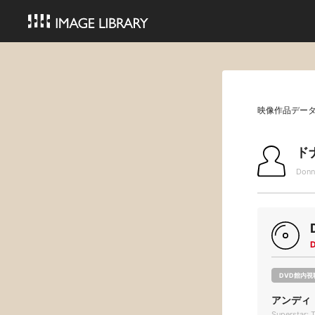
映像作品デー
ド
Donn
DVD館内視
アンディ
Superstar: 