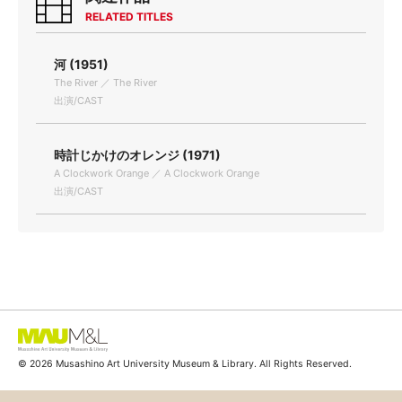
RELATED TITLES
河 (1951)
The River ／ The River
出演/CAST
時計じかけのオレンジ (1971)
A Clockwork Orange ／ A Clockwork Orange
出演/CAST
© 2026 Musashino Art University Museum & Library. All Rights Reserved.