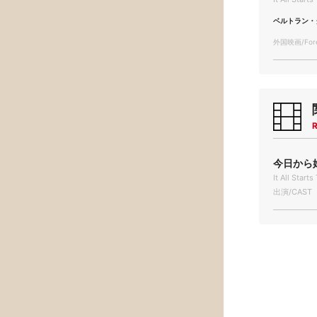
ベルトラン・
外国映画/Forei
R
今日から始
It All Star
出演/CAST