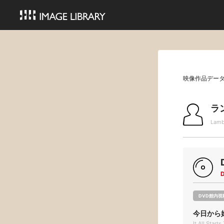
映像作品デー
ラ
Lamb
DVD館内視
今日から
It All Star