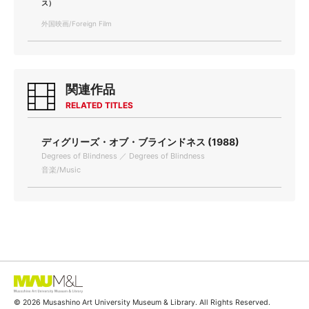
ス）
外国映画/Foreign Film
関連作品
RELATED TITLES
ディグリーズ・オブ・ブラインドネス (1988)
Degrees of Blindness ／ Degrees of Blindness
音楽/Music
© 2026 Musashino Art University Museum & Library. All Rights Reserved.