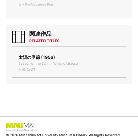
日本映画/Japanese Film
関連作品
RELATED TITLES
太陽の季節 (1956)
Season of the Sun ／ Taiyono kisetsu
出演/CAST
© 2026 Musashino Art University Museum & Library. All Rights Reserved.