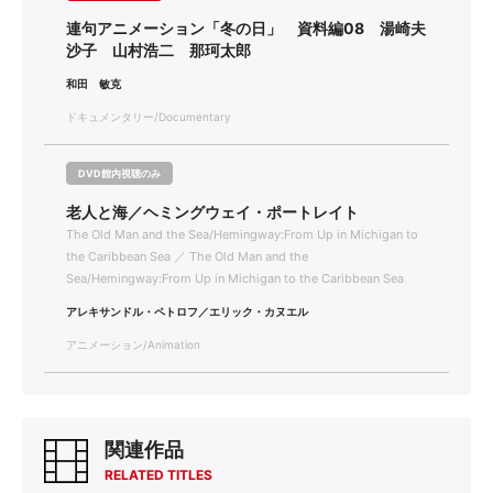
連句アニメーション「冬の日」 資料編08 湯崎夫
沙子 山村浩二 那珂太郎
和田 敏克
ドキュメンタリー/Documentary
DVD館内視聴のみ
老人と海／ヘミングウェイ・ポートレイト
The Old Man and the Sea/Hemingway:From Up in Michigan to
the Caribbean Sea ／ The Old Man and the
Sea/Hemingway:From Up in Michigan to the Caribbean Sea
アレキサンドル・ペトロフ／エリック・カヌエル
アニメーション/Animation
関連作品
RELATED TITLES