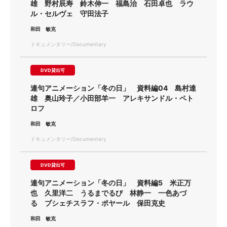
雄 野村辰寿 鈴木伸一 福島治 石田卓也 ラウ
ル・セルヴェ 守田法子
和田 敏克
ドキュメンタリー/Documentary
DVD貸出可
連句アニメーション「冬の日」 資料編04 島村達
雄 奥山玲子／小田部羊一 アレキサンドル・ペト
ロフ
和田 敏克
ドキュメンタリー/Documentary
DVD貸出可
連句アニメーション「冬の日」 資料編5 米正万
也 久里洋二 うるまでるび 林静一 一色あづ
る ブシェチスラフ・ポヤール 保田克史
和田 敏克