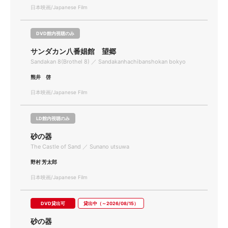
日本映画/Japanese Film
DVD館内視聴のみ
サンダカン八番娼館 望郷
Sandakan 8(Brothel 8) ／ Sandakanhachibanshokan bokyo
熊井 啓
日本映画/Japanese Film
LD館内視聴のみ
砂の器
The Castle of Sand ／ Sunano utsuwa
野村 芳太郎
日本映画/Japanese Film
DVD貸出可
貸出中（～2026/08/15）
砂の器