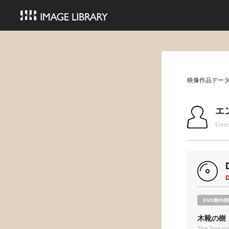
映像作品デー
エ
Enric
DVD館内視
木靴の樹
The Tree wi