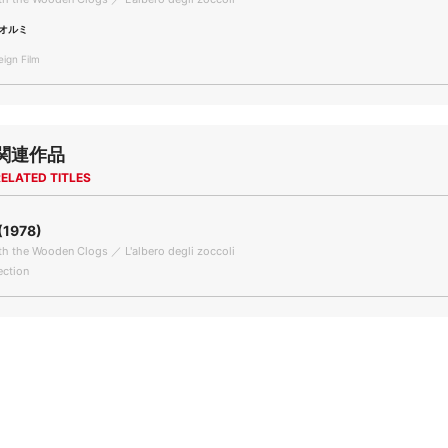
オルミ
gn Film
関連作品
ELATED TITLES
1978)
th the Wooden Clogs ／ L'albero degli zoccoli
ection