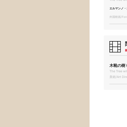
エルマンノ・
外国映画/Forei
R
木靴の樹 (
The Tree wi
美術/Art Dir