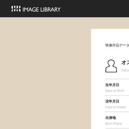
映像作品デー
オ
Oska
生年月日
Date of Birth
没年月日
Date of Death
出身地
Birth Place