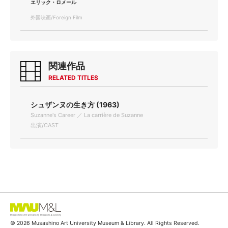
エリック・ロメール
外国映画/Foreign Film
関連作品
RELATED TITLES
シュザンヌの生き方 (1963)
Suzanne's Career ／ La carrière de Suzanne
出演/CAST
© 2026 Musashino Art University Museum & Library. All Rights Reserved.