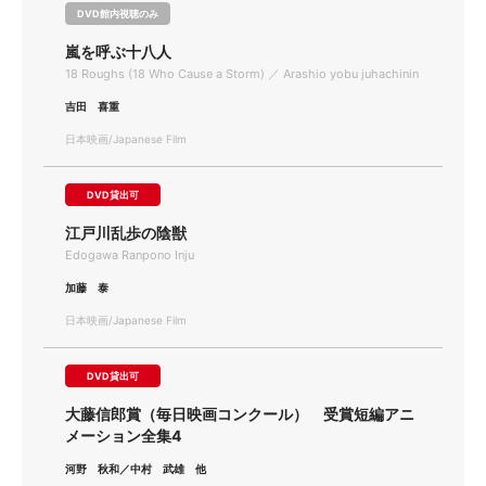
DVD館内視聴のみ
嵐を呼ぶ十八人
18 Roughs (18 Who Cause a Storm) ／ Arashio yobu juhachinin
吉田 喜重
日本映画/Japanese Film
DVD貸出可
江戸川乱歩の陰獣
Edogawa Ranpono Inju
加藤 泰
日本映画/Japanese Film
DVD貸出可
大藤信郎賞（毎日映画コンクール） 受賞短編アニ
メーション全集4
河野 秋和／中村 武雄 他