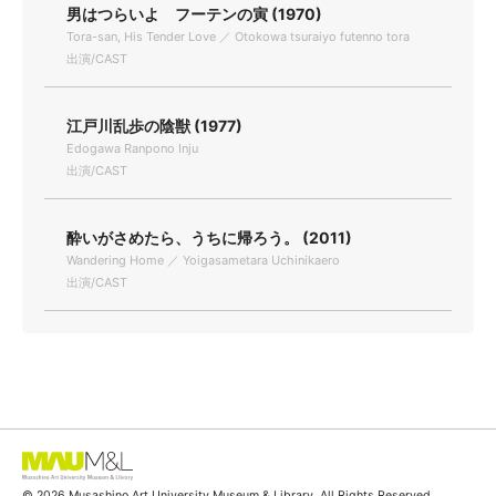
男はつらいよ フーテンの寅 (1970)
Tora-san, His Tender Love ／ Otokowa tsuraiyo futenno tora
出演/CAST
江戸川乱歩の陰獣 (1977)
Edogawa Ranpono Inju
出演/CAST
酔いがさめたら、うちに帰ろう。 (2011)
Wandering Home ／ Yoigasametara Uchinikaero
出演/CAST
© 2026 Musashino Art University Museum & Library. All Rights Reserved.