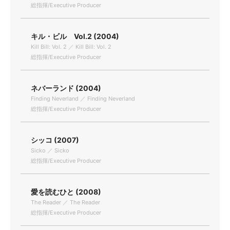
総指揮/Executive Producer
キル・ビル Vol.2 (2004)
Kill Bill: Vol. 2 ／ Kill Bill: Vol. 2
総指揮/Executive Producer
ネバーランド (2004)
Finding Neverland ／ Finding Neverland
総指揮/Executive Producer
シッコ (2007)
Sicko ／ Sicko
総指揮/Executive Producer
愛を読むひと (2008)
The Reader ／ The Reader
総指揮/Executive Producer