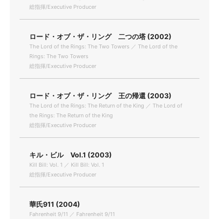
総指揮/Executive Producer
ロード・オブ・ザ・リング 二つの塔 (2002)
The Lord of the Rings: The Two Towers ／ The Lord of the
Rings: The Two Towers
総指揮/Executive Producer
ロード・オブ・ザ・リング 王の帰還 (2003)
The Lord of the Rings: The Return of the King ／ The Lord of
the Rings: The Return of the King
総指揮/Executive Producer
キル・ビル Vol.1 (2003)
Kill Bill: Vol. 1 ／ Kill Bill: Vol. 1
総指揮/Executive Producer
華氏911 (2004)
Fahrenheit 9/11 ／ Fahrenheit 9/11