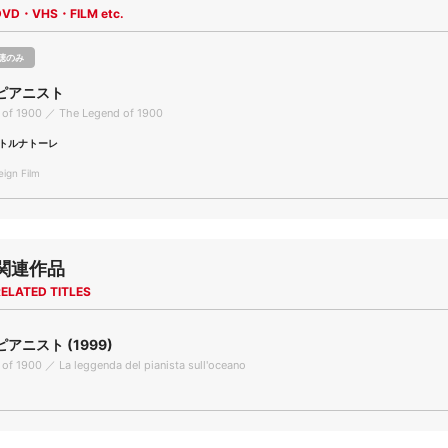
DVD・VHS・FILM etc.
聴のみ
ピアニスト
 of 1900 ／ The Legend of 1900
トルナトーレ
gn Film
関連作品
ELATED TITLES
アニスト (1999)
of 1900 ／ La leggenda del pianista sull'oceano