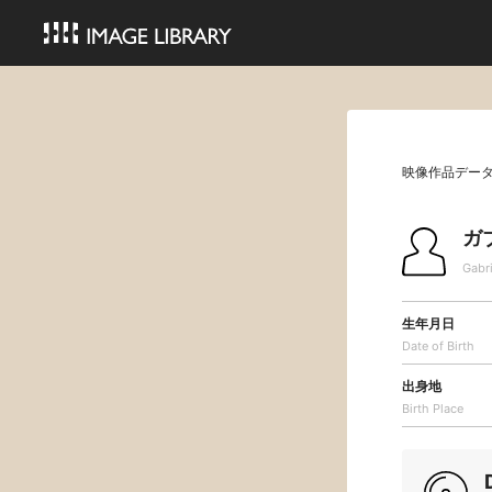
映像作品デー
ガ
Gabri
生年月日
Date of Birth
出身地
Birth Place