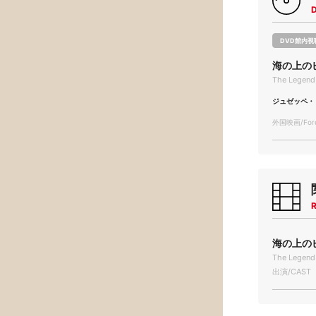
DVD館内視
海の上の
The Legend
ジュゼッペ・
外国映画/Forei
R
海の上のピ
The Legend 
出演/CAST