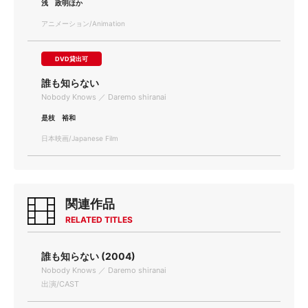
浅 政明ほか
アニメーション/Animation
DVD貸出可
誰も知らない
Nobody Knows ／ Daremo shiranai
是枝 裕和
日本映画/Japanese Film
関連作品
RELATED TITLES
誰も知らない (2004)
Nobody Knows ／ Daremo shiranai
出演/CAST