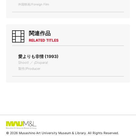
外国映画/Foreign Film
関連作品
RELATED TITLES
愛よりも非情 (1993)
Shoot! ／ ¡Dispara!
製作/Producer
© 2026 Musashino Art University Museum & Library. All Rights Reserved.