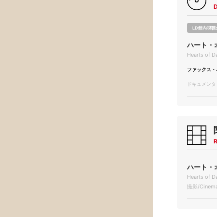
LD館内視聴
ハート・
Hearts of D
ファックス・
ドキュメンタリー
R
ハート・オ
Hearts of D
撮影/Cinema