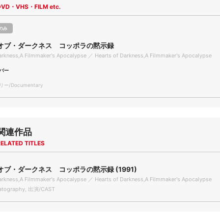
DVD・VHS・FILM etc.
のみ
オブ・ダークネス コッポラの黙示録
arkness,A Filmmaker's Apocalypse ／ Hearts of Darkness,A Filmmaker's Apocalypse
バー
/Documentary
関連作品
ELATED TITLES
ブ・ダークネス コッポラの黙示録 (1991)
arkness,A Filmmaker's Apocalypse ／ Hearts of Darkness,A Filmmaker's Apocalypse
tography, 出演/CAST