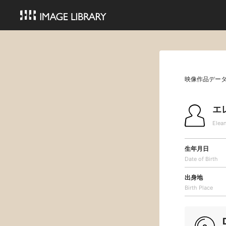
映像作品デー
エ
Elea
生年月日
Date of Birth
出身地
Birth Place