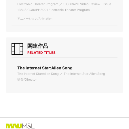
Electronic Theater Program ／ SIGGRAPH Video Review Issue
138: SIGGRAPH2001 Electronic Theater Program
アニメーション/Animation
関連作品
RELATED TITLES
The Internet Star:Alien Song
The Internet Star:Alien Song ／ The Internet Star:Alien Song
監督/Director