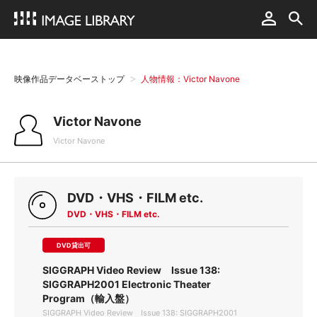
映像作品データベーストップ
人物情報：Victor Navone
Victor Navone
Victor Navone
DVD・VHS・FILM etc.
DVD・VHS・FILM etc.
DVD貸出可
SIGGRAPH Video Review Issue 138:
SIGGRAPH2001 Electronic Theater
Program（輸入盤）
SIGGRAPH Video Review Issue 138: SIGGRAPH2001