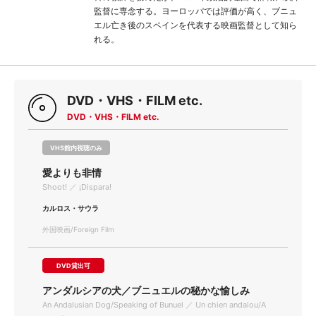
監督に専念する。ヨーロッパでは評価が高く、ブニュ
エル亡き後のスペインを代表する映画監督として知ら
れる。
DVD・VHS・FILM etc.
DVD・VHS・FILM etc.
VHS館内視聴のみ
愛よりも非情
Shoot! ／ ¡Dispara!
カルロス・サウラ
外国映画/Foreign Film
DVD貸出可
アンダルシアの犬／ブニュエルの秘かな愉しみ
An Andalusian Dog/Speaking of Bunuel ／ Un chien andalou/A