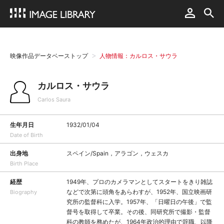
映像作品データベーストップ
人物情報：カルロス・サウラ
カルロス・サウラ
Carlos Saura
生年月日
1932/01/04
Date of Birth
出身地
スペイン/Spain，アラゴン，ウェスカ
Birth Place
経歴
1949年、プロのカメラマンとしてスタートをきり雑誌
などで次第に頭角をあらわすが、1952年、国立映画研
Biography
究所の監督科に入学。1957年、「日曜日の午後」で監
督号を取得して卒業。その後、同研究所で撮影・監督
科の教師を務めたが、1964年政治的理由で辞職、以降