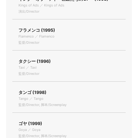
Kings of Ads ／ Kings of Ads
演出/Director
フラメンコ (1995)
Flamenco ／ Flamenco
監督/Director
タクシー (1996)
Taxi ／ Taxi
監督/Director
タンゴ (1998)
Tango ／ Tango
監督/Director, 脚本/Screenplay
ゴヤ (1999)
Goya ／ Goya
監督/Director, 脚本/Screenplay