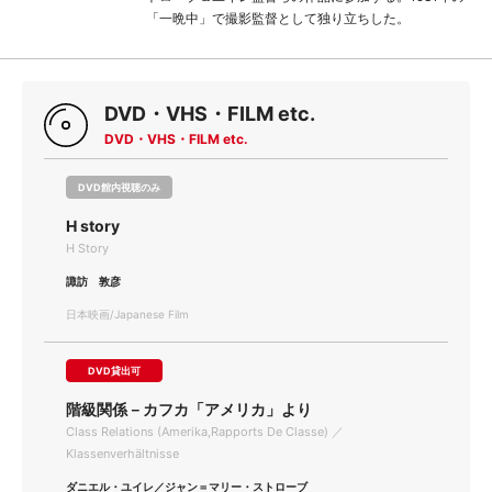
「一晩中」で撮影監督として独り立ちした。
DVD・VHS・FILM etc.
DVD・VHS・FILM etc.
DVD館内視聴のみ
H story
H Story
諏訪 敦彦
日本映画/Japanese Film
DVD貸出可
階級関係－カフカ「アメリカ」より
Class Relations (Amerika,Rapports De Classe) ／
Klassenverhältnisse
ダニエル・ユイレ／ジャン＝マリー・ストローブ