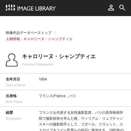
映像作品データベーストップ
人物情報：キャロリーヌ・シャンプティエ
キャロリーヌ・シャンプティエ
Caroline Champetier
生年月日
1954
Date of Birth
出身地
フランス/France，パリ
Birth Place
経歴
フランスを代表する女性撮影監督。パリの高等映画学
院で撮影技術を学んだ後、ウィリアム・リュプチャン
Biography
スキーの撮影助手として、ゴダール、リヴェット、ス
トローブ＆ユイレ監督らの作品に参加する。1981年の