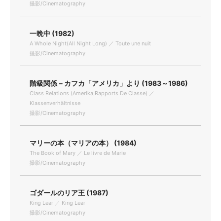
撮影/Cinematography
一晩中 (1982)
A Whole Night(All Night Long) ／ Toute une nuit
撮影/Cinematography
階級関係－カフカ「アメリカ」より (1983～1986)
Class Relations (Amerika,Rapports De Classe) ／
Klassenverhältnisse
撮影/Cinematography
マリーの本（マリアの本） (1984)
The Book of Mary ／ Le livre de Marie
撮影/Cinematography
ゴダールのリア王 (1987)
King Lear ／ King Lear
撮影/Cinematography