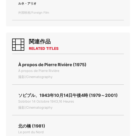
ルネ・アリオ
外国映画/Foreign Film
関連作品
RELATED TITLES
À propos de Pierre Rivière (1975)
À propos de Pierre Rivière
撮影/Cinematography
ソビブル、1943年10月14日午後4時 (1979～2001)
Sobibor 14 Octobre 1943,16 Heures
撮影/Cinematography
北の橋 (1981)
Le pont du Nord