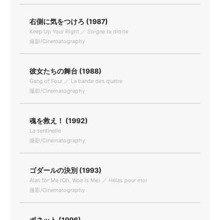
右側に気をつけろ (1987)
Keep Up Your Right ／ Soigne ta droite
撮影/Cinematography
彼女たちの舞台 (1988)
Gang of Four ／ La bande des quatre
撮影/Cinematography
魂を救え！ (1992)
La sentinelle
撮影/Cinematography
ゴダールの決別 (1993)
Alas for Me (Oh, Woe Is Me) ／ Hélas pour moi
撮影/Cinematography
ポネット (1996)