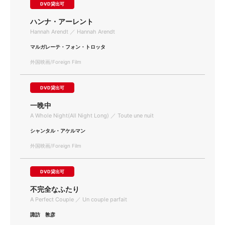
DVD貸出可
ハンナ・アーレント
Hannah Arendt ／ Hannah Arendt
マルガレーテ・フォン・トロッタ
外国映画/Foreign Film
DVD貸出可
一晩中
A Whole Night(All Night Long) ／ Toute une nuit
シャンタル・アケルマン
外国映画/Foreign Film
DVD貸出可
不完全なふたり
A Perfect Couple ／ Un couple parfait
諏訪 敦彦