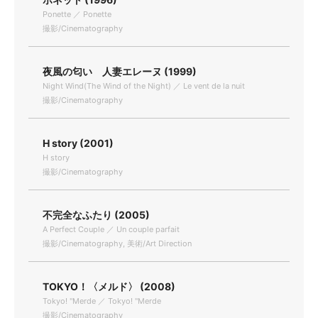
Ponette ／ Ponette
撮影/Cinematography
夜風の匂い 人妻エレーヌ (1999)
Night Wind(The Wind of the Night) ／ Le vent de la nuit
撮影/Cinematography
H story (2001)
H story
撮影/Cinematography
不完全なふたり (2005)
A Perfect Couple ／ Un couple parfait
撮影/Cinematography, 美術/Art Direction
TOKYO！〈メルド〉 (2008)
Tokyo! "Merde ／ Tokyo! "Merde
撮影/Cinematography