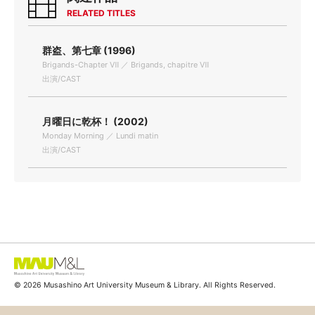
RELATED TITLES
群盗、第七章 (1996)
Brigands-Chapter Ⅶ ／ Brigands, chapitre Ⅶ
出演/CAST
月曜日に乾杯！ (2002)
Monday Morning ／ Lundi matin
出演/CAST
© 2026 Musashino Art University Museum & Library. All Rights Reserved.