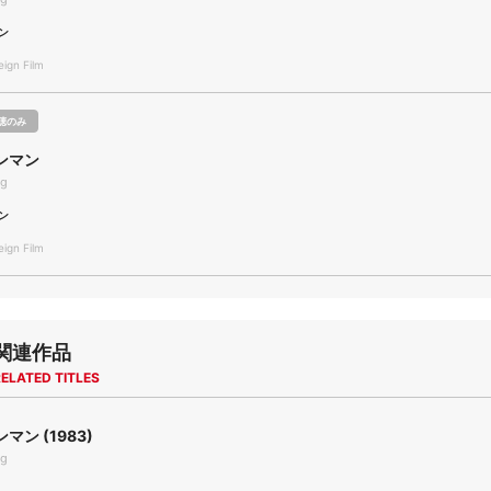
ン
gn Film
聴のみ
ンマン
ig
ン
gn Film
関連作品
ELATED TITLES
マン (1983)
ig